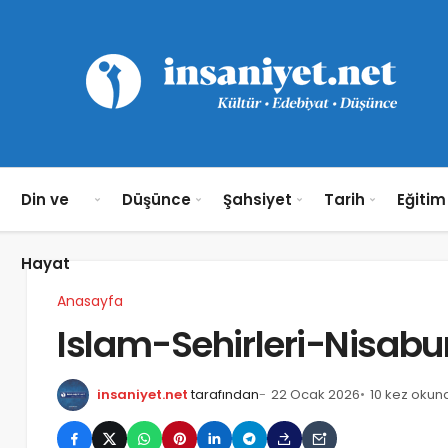
Din ve
Düşünce
Şahsiyet
Tarih
Eğitim
Hayat
Anasayfa
Islam-Sehirleri-Nisabu
insaniyet.net
tarafından
22 Ocak 2026
10 kez okun