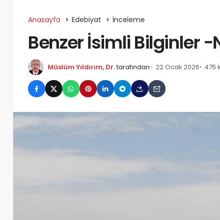
Anasayfa
Edebiyat
İnceleme
Benzer İsimli Bilginler 
Müslüm Yıldırım, Dr.
tarafından
22 Ocak 2026
475 