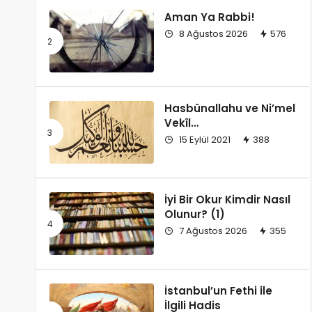
Aman Ya Rabbi!
8 Ağustos 2026
576
Hasbünallahu ve Ni’mel
Vekîl…
15 Eylül 2021
388
İyi Bir Okur Kimdir Nasıl
Olunur? (1)
7 Ağustos 2026
355
İstanbul’un Fethi ile
İlgili Hadis