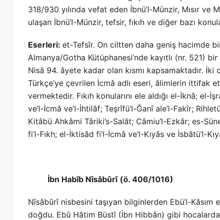
318/930 yılında vefat eden İbnü’l-Münzir, Mısır ve
ulaşan İbnü’l-Münzir, tefsir, fıkıh ve diğer bazı konu
Eserleri:
et-Tefsîr. On ciltten daha geniş hacimde bir 
Almanya/Gotha Kütüphanesi’nde kayıtlı (nr. 521) bir
Nisâ 94. âyete kadar olan kısmı kapsamaktadır. İki cil
Türkçe’ye çevrilen İcmâ adlı eseri, âlimlerin ittifak e
vermektedir. Fıkıh konularını ele aldığı el-İknâ; el-İş
ve’l-İcmâ ve’l-İhtilâf; Teşrîfü’l-Ğanî ale’l-Fakîr; Rihl
Kitâbü Ahkâmi Târiki’s-Salât; Câmiu’l-Ezkâr; es-Sünen
fi’l-Fıkh; el-İktisâd fi’l-İcmâ ve’l-Kıyâs ve İsbâtü’l-K
İbn Habîb Nîsâbûrî
(ö. 406/1016)
Nîsâbûrî nisbesini taşıyan bilginlerden Ebü’l-Kâsı
doğdu. Ebû Hâtim Büstî (İbn Hibbân) gibi hocalardan