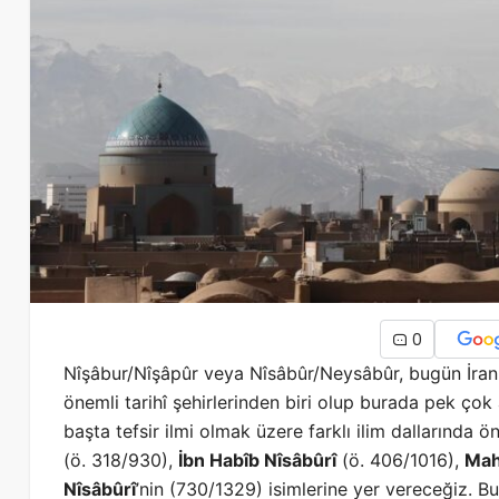
0
Nîşâbur/Nîşâpûr veya Nîsâbûr/Neysâbûr, bugün İran s
önemli tarihî şehirlerinden biri olup burada pek çok â
başta tefsir ilmi olmak üzere farklı ilim dallarında 
(ö. 318/930),
İbn Habîb Nîsâbûrî
(ö. 406/1016),
Mah
Nîsâbûrî
’nin (730/1329) isimlerine yer vereceğiz. B