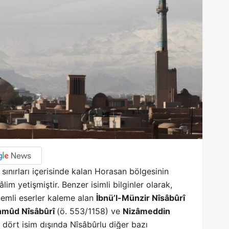
ınırları içerisinde kalan Horasan bölgesinin
lim yetişmiştir. Benzer isimli bilginler olarak,
önemli eserler kaleme alan
İbnü’l-Münzir Nîsâbûrî
mûd Nîsâbûrî
(ö. 553/1158) ve
Nizâmeddin
u dört isim dışında Nîsâbûrlu diğer bazı