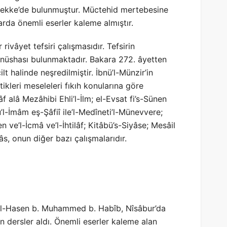
 Mekke’de bulunmuştur. Müctehid mertebesine
larda önemli eserler kaleme almıştır.
rivâyet tefsiri çalışmasıdır. Tefsirin
 nüshası bulunmaktadır. Bakara 272. âyetten
t halinde neşredilmiştir. İbnü’l-Münzir’in
ttikleri meseleleri fıkıh konularına göre
râf alâ Mezâhibi Ehli’l-İlm; el-Evsat fi’s-Sünen
etü’l-İmâm eş-Şâfiî ile’l-Medîneti’l-Münevvere;
 ve’l-İcmâ ve’l-İhtilâf; Kitâbü’s-Siyâse; Mesâil
ıyâs, onun diğer bazı çalışmalarıdır.
m el-Hasen b. Muhammed b. Habîb, Nîsâbur’da
 dersler aldı. Önemli eserler kaleme alan