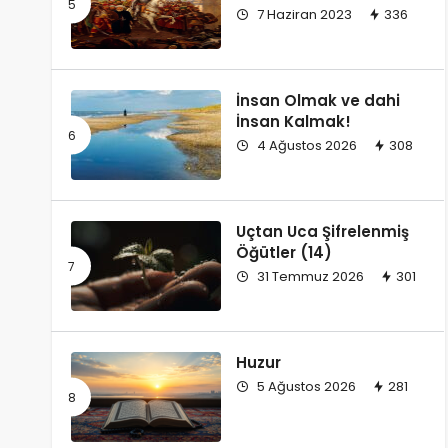
7 Haziran 2023
336
İnsan Olmak ve dahi
İnsan Kalmak!
4 Ağustos 2026
308
Uçtan Uca Şifrelenmiş
Öğütler (14)
31 Temmuz 2026
301
Huzur
5 Ağustos 2026
281