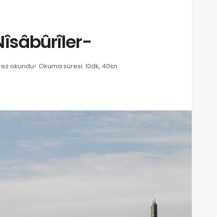
-Nîsâbûrîler-
kez okundu
Okuma süresi: 10dk, 40sn