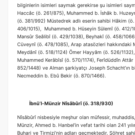
bilginlerin isimleri saymak gerekirse şu isimleri s
Haccâc (ö. 261/875), Muhammed b. İshâk b. Huzeym
(ö. 381/992) Müstedrek adlı eserin sahibi Hâkim (ö
406/1015), Muhammed b. Hüseyin Sülemî (ö. 412/102
Mansûr Seâlibî (ö. 429/1038), Beyhakî (ö. 458/1066
Cüveynî (ö. 478/1085), Arap atasözleri hakkındak
Meydânî (ö. 518/1124) Ömer Hayyâm (ö. 526/1132), el-
Muhammed Kerâbîsî (ö. 570/1174), Ferîdüddîn Attâr (ö
852/1448) ve Alman şarkiyatçı Joseph Schacht’ın bir 
Necmeddin b. Ebû Bekir (ö. 870/1466).
İbnü’l-Münzir Nîsâbûrî (ö. 318/930)
Nîsâbûrî nisbesiyle meşhur olan müfessir, muhaddi
Münzir, Ahmed b. Hanbel’in vefat tarihi olan 241 yı
Buhari ve Tirmizi’nin adları geçmektedir. Şöhret sahib