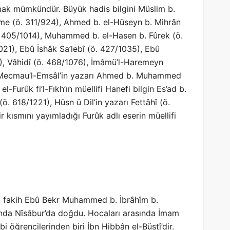
aymak mümkündür. Büyük hadis bilgini Müslim b.
e (ö. 311/924), Ahmed b. el-Hüseyn b. Mihrân
. 405/1014), Muhammed b. el-Hasen b. Fûrek (ö.
1), Ebû İshâk Sa’lebî (ö. 427/1035), Ebû
), Vâhidî (ö. 468/1076), İmâmü’l-Haremeyn
i Mecmau’l-Emsâl’in yazarı Ahmed b. Muhammed
Furûk fi’l-Fıkh’ın müellifi Hanefi bilgin Es’ad b.
. 618/1221), Hüsn ü Dil’in yazarı Fettâhî (ö.
kısmını yayımladığı Furûk adlı eserin müellifi
s, fakih Ebû Bekr Muhammed b. İbrâhîm b.
lında Nîsâbur’da doğdu. Hocaları arasında İmam
i öğrencilerinden biri İbn Hibbân el-Büstî’dir.