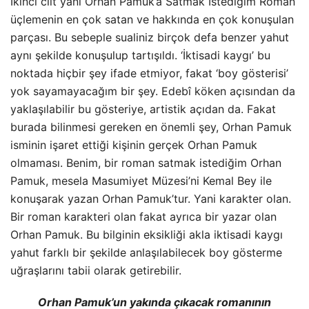
İkinci cilt yani Orhan Pamuk’a Satmak İstediğim Roman
üçlemenin en çok satan ve hakkında en çok konuşulan
parçası. Bu sebeple sualiniz birçok defa benzer yahut
aynı şekilde konuşulup tartışıldı. ‘İktisadi kaygı’ bu
noktada hiçbir şey ifade etmiyor, fakat ‘boy gösterisi’
yok sayamayacağım bir şey. Edebî köken açısından da
yaklaşılabilir bu gösteriye, artistik açıdan da. Fakat
burada bilinmesi gereken en önemli şey, Orhan Pamuk
isminin işaret ettiği kişinin gerçek Orhan Pamuk
olmaması. Benim, bir roman satmak istediğim Orhan
Pamuk, mesela Masumiyet Müzesi’ni Kemal Bey ile
konuşarak yazan Orhan Pamuk’tur. Yani karakter olan.
Bir roman karakteri olan fakat ayrıca bir yazar olan
Orhan Pamuk. Bu bilginin eksikliği akla iktisadi kaygı
yahut farklı bir şekilde anlaşılabilecek boy gösterme
uğraşlarını tabii olarak getirebilir.
Orhan Pamuk’un yakında çıkacak romanının