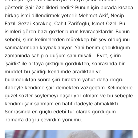
gösterir. Şair özellikleri nedir? Bunun için burada kısaca
birkaç ismi dillendirmek yeterli: Mehmet Akif, Necip
Fazıl, Sezai Karakoç, Cahit Zarifoğlu, İsmet Özel. Bu
isimleri gören bazı gözler burun kıvıracaklardır. Bunun
sebebi, şiirin kelimelerden mürekkep bir şey olduğunu
sanmalarından kaynaklanıyor. Yani benim çocukluğum
zamanında sahip olduğum sanı misali… Evet, şiirin
‘şairlik’ ile ortaya çıktığını gördükten, sonrasında bir
müddet bu şairliği kendimde aradıktan ve
bulamadıktan sonra şiiri bıraktım yahut daha doğru
ifadeyle kendime şair demekten vazgeçtim. Kelimelerle
güzel sözler söylemeyi başarıyor olmam ve bu sebeple
kendimi şair sanmam en hafif ifadeyle ahmaklıktı.
Sonrasında en güçlü edebî tür olarak gördüğüm
‘roman’a doğru çevirdim yönümü.