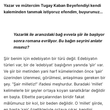
Yazar ve mütercim Tugay Kaban Beyefendiyi kendi
kaleminden tanımak istiyoruz efendim, buyurunuz…
Yazarlık ile aranızdaki bağ evvela şiir ile başlıyor
sonra romana evriliyor. Bu bağın seyrini anlatır
mısınız?
Şiir benim için edebiyatın bir türü değil. Edebiyatın
türleri var, bir de ‘edebiyat’ başlığının yanında ‘şiir’ var.
Ve şiir bir metinden yani harf kümelerinden önce ‘şair’
üzerinden izlenmesi, görülmesi, anlaşılması gereken bir
şey. “Şair milletiz!” ifadesi meşhurdur. Buradaki ‘millet’
kelimelerle bir şeyler ortaya koyan sanatkârlar değildir
en başta. Elbette parçalarından biridir fakat
mâlûmunuz bir kol, bir beden değildir. O ‘millet’ şiirde,
en başta ‘şair’ özellikleriyle ortaya çıkar, kendini