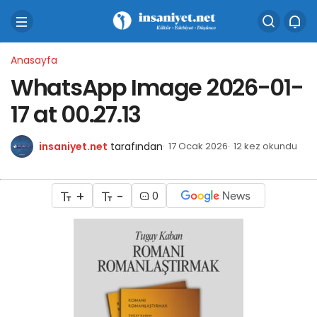
Anasayfa
WhatsApp Image 2026-01-
17 at 00.27.13
insaniyet.net
tarafından
17 Ocak 2026
12 kez okundu
+
-
0