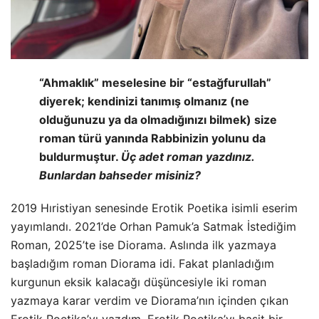
“Ahmaklık” meselesine bir “estağfurullah”
diyerek; kendinizi tanımış olmanız (ne
olduğunuzu ya da olmadığınızı bilmek) size
roman türü yanında Rabbinizin yolunu da
buldurmuştur.
Üç adet roman yazdınız.
Bunlardan bahseder misiniz?
2019 Hıristiyan senesinde Erotik Poetika isimli eserim
yayımlandı. 2021’de Orhan Pamuk’a Satmak İstediğim
Roman, 2025’te ise Diorama. Aslında ilk yazmaya
başladığım roman Diorama idi. Fakat planladığım
kurgunun eksik kalacağı düşüncesiyle iki roman
yazmaya karar verdim ve Diorama’nın içinden çıkan
Erotik Poetika’yı yazdım. Erotik Poetika’yı basit bir