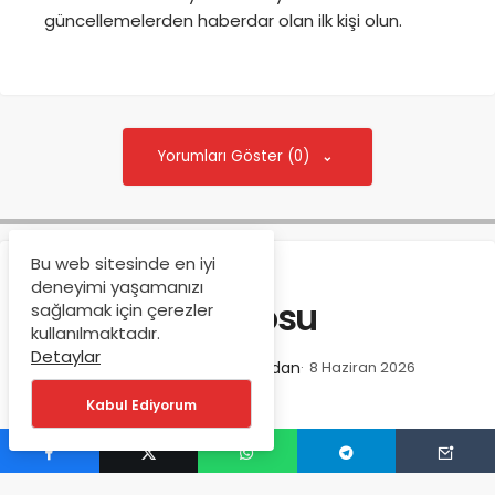
güncellemelerden haberdar olan ilk kişi olun.
Yorumları Göster (0)
Bu web sitesinde en iyi
Anasayfa
Edebiyat
Şiir
deneyimi yaşamanızı
Zilzal Manifestosu
sağlamak için çerezler
kullanılmaktadır.
Detaylar
Müştehir Karakaya
tarafından
8 Haziran 2026
169 kez okundu
Kabul Ediyorum