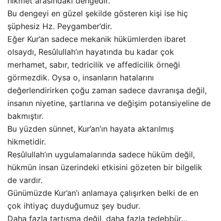
hikmet arasındaki dengedir.
Bu dengeyi en güzel şekilde gösteren kişi ise hiç
şüphesiz Hz. Peygamber’dir.
Eğer Kur’an sadece mekanik hükümlerden ibaret
olsaydı, Resûlullah’ın hayatında bu kadar çok
merhamet, sabır, tedricilik ve affedicilik örneği
görmezdik. Oysa o, insanların hatalarını
değerlendirirken çoğu zaman sadece davranışa değil,
insanın niyetine, şartlarına ve değişim potansiyeline de
bakmıştır.
Bu yüzden sünnet, Kur’an’ın hayata aktarılmış
hikmetidir.
Resûlullah’ın uygulamalarında sadece hüküm değil,
hükmün insan üzerindeki etkisini gözeten bir bilgelik
de vardır.
Günümüzde Kur’an’ı anlamaya çalışırken belki de en
çok ihtiyaç duyduğumuz şey budur.
Daha fazla tartışma değil, daha fazla tedebbür…